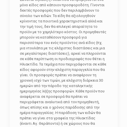
μόνο είδος από κάποιον προσφοροδότη. Γίνονται
δεκτές προσφορές που δεν περιλαμβάνουν το
σύνολο των ειδών. Τα είδη θα αξιολογηθούν
κρίνοντας τα ποιοτικά χαρακτηριστικά αλλά και
την τιμή τους, δεν θα επιλεγεί απαραίτητα το
προϊόν με το χαμηλότερο κόστος. Οι προμηθευτές
μπορούν να καταθέσουν προσφορά για
περισσότερα του ενός προϊόντος ανά είδος (πχ.
μια ντουλάπα με τις ελάχιστες διαστάσεις και μια
σε μεγαλύτερες διαστάσεις), αρκεί να πληρούνται
σε κάθε περίπτωση οι προδιαγραφές που θέτει η
Ηλιακτίδα. Τα τεμάχια που περιγράφονται σε κάθε
είδος αφορούν στην ελάχιστη παραγγελία που θα
γίνει. Οι προσφορές πρέπει να αναφέρουν τη
χρονική ισχύ των τιμών, με ελάχιστη διάρκεια 30
ημερών από την πάροδο της καταληκτικής
ημερομηνίας λήξης προσφορών. Κάθε προϊόν που
αναφέρεται σε προσφορά θα πρέπει να
περιγράφεται αναλυτικά από τον προμηθευτή,
όπως επίσης και ο χρόνος παράδοσης από την
ημέρα παραγγελίας. Η παράδοση των ειδών θα
πρέπει να γίνει στα γραφεία της Ηλιακτίδας
(έναντι Αγ. Θεράποντα) ή σε χώρους που θα