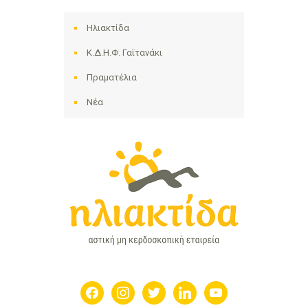
Ηλιακτίδα
Κ.Δ.Η.Φ. Γαϊτανάκι
Πραματέλια
Νέα
facebook
instagram
twitter
linkedin
youtube