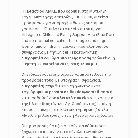
Η Ηλιακτίδα ΑΜΚΕ, που εδρεύει στη Μυτιλήνη,
1οχλμ Μυτιλήνης Λουτρών , Τ.Κ. 81100, αιτείται
προσφορών για «Παροχή ειδών εξοπλισμού
γραφείου – Έπιπλα» στο πλαίσιο του έργου
«Integrated Child and Family Support Hub (Blue Dot)
and non-formal education for refugee and migrant
women and children in Lesvos» που υλοποιεί σε
συνεργασία με την Unicef. Η καταληκτική
ημερομηνία και ώρα υποβολής προσφορών είναι η
Πέμπτη 22 Μαρτίου 2018, στις 15:00 μ.μ
.
Οι ενδιαφερόμενοι μπορούν να αποστείλουν της
προσφορές τους (με υπογραφή, σφραγίδα,
ημερομηνία) στην διεύθυνση ηλεκτρονικού
ταχυδρομείου
prosforesiliaktida@gmail.com
ή
να παραδοθούν σε
κλειστό φάκελο
στα γραφεία
της Ηλιακτίδας (έναντι Αγ. Θεράποντος), υπόψη
Σπύρου Παυλή ή στα κεντρικά γραφεία (1ο χλμ
Μυτιλήνης Λουτρών) υπόψη Ανέστη Χατζηδιάκου.
Οι προσφορές θα εξεταστούν για κάθε είδος
ξεχωριστά και όχι για το σύνολο των ειδών.
Δύναται δηλαδή η Ηλιακτίδα να προμηθευτεί ένα