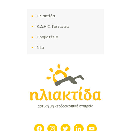
Ηλιακτίδα
Κ.Δ.Η.Φ. Γαϊτανάκι
Πραματέλια
Νέα
facebook
instagram
twitter
linkedin
youtube