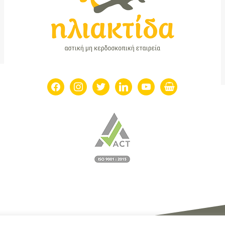
facebook
instagram
twitter
linkedin
youtube
shopping-
basket