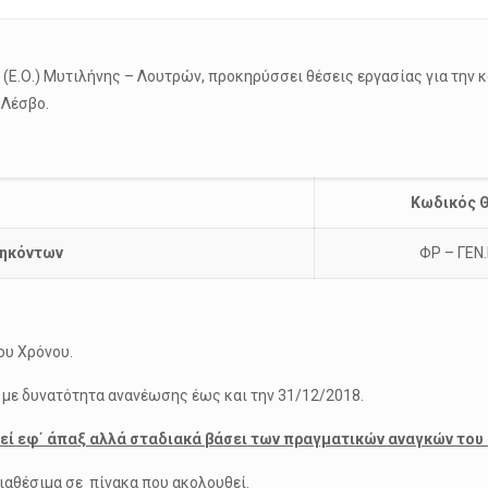
(Ε.Ο.) Μυτιλήνης – Λουτρών, προκηρύσσει θέσεις εργασίας για την 
 Λέσβο.
Κωδικός 
θηκόντων
ΦΡ – ΓΕΝ
ου Χρόνου.
με δυνατότητα ανανέωσης έως και την 31/12/2018.
ί εφ΄ άπαξ αλλά σταδιακά βάσει των πραγματικών αναγκών του 
 διαθέσιμα σε πίνακα που ακολουθεί.