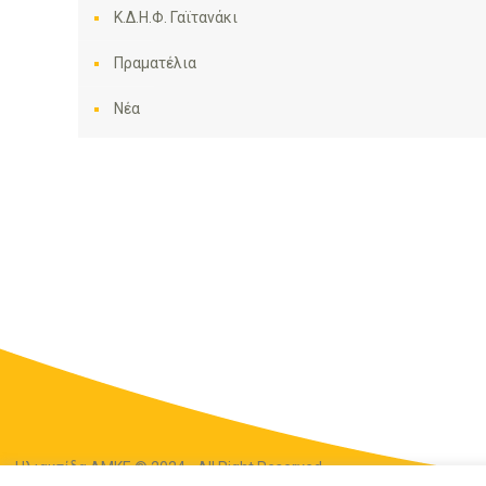
Κ.Δ.Η.Φ. Γαϊτανάκι
Πραματέλια
Νέα
Ηλιακτίδα ΑΜΚΕ © 2024 - All Right Reserved