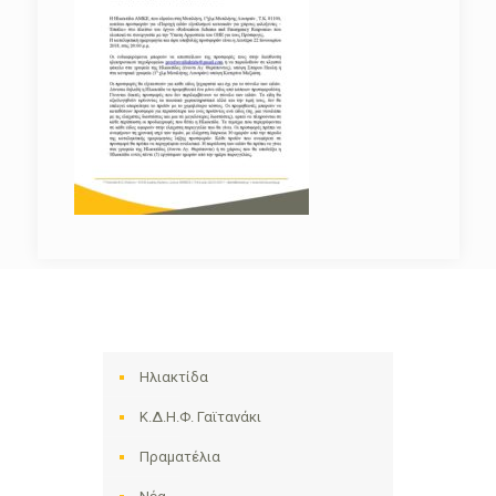
Ηλιακτίδα
Κ.Δ.Η.Φ. Γαϊτανάκι
Πραματέλια