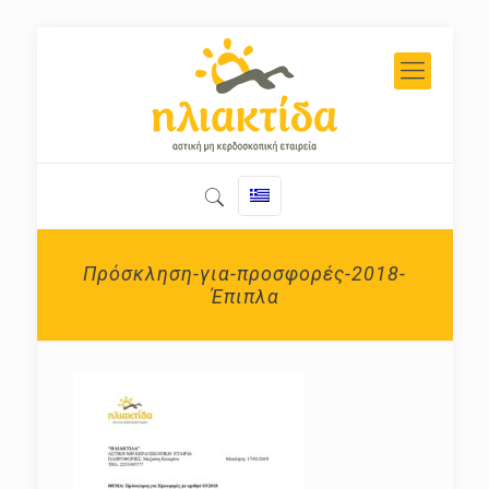
Πρόσκληση-για-προσφορές-2018-
Έπιπλα