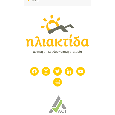
Νέα
facebook
instagram
twitter
linkedin
youtube
shopping-
basket