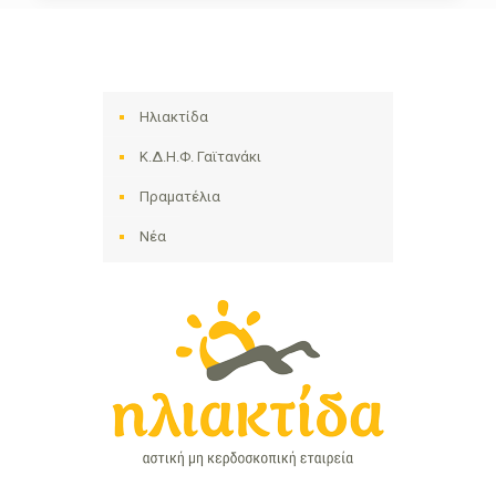
Ηλιακτίδα
Κ.Δ.Η.Φ. Γαϊτανάκι
Πραματέλια
Νέα