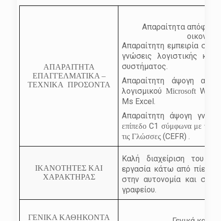
Απαραίτητα απόφοιτο
οικονομικ
Απαραίτητη εμπειρία σε κ
γνώσεις λογιστικής και 
συστήματος.
ΑΠΑΡΑΙΤΗΤΑ
ΕΠΑΓΓΕΛΜΑΤΙΚΑ –
Απαραίτητη άψογη αποδε
ΤΕΧΝΙΚΑ
ΠΡΟΣΟΝΤΑ
λογισμικού
Wind
Microsoft
Ms
Excel
.
Απαραίτητη άψογη γνώσ
C
1
επίπεδο
σύμφωνα
με
το
Κο
(CEFR) .
τις
Γλώσσες
Καλή διαχείριση του ερ
ΙΚΑΝΟΤΗΤΕΣ ΚΑΙ
εργασία κάτω από πίεση κ
ΧΑΡΑΚΤΗΡΑΣ
στην αυτονομία και στην
γραφείου.
ΓΕΝΙΚΑ ΚΑΘΗΚΟΝΤΑ
Γενικά καθήκ