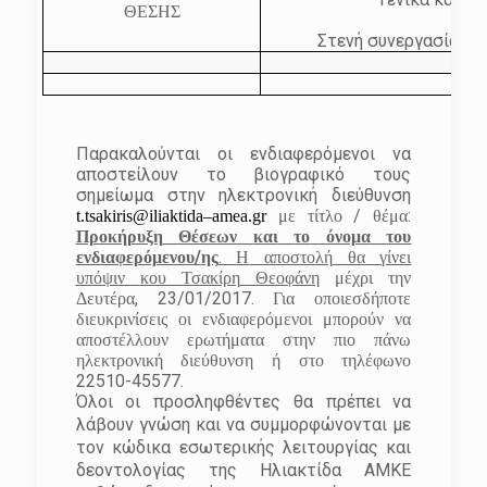
ΘΕΣΗΣ
Στενή συνεργασία με 
Παρακαλούνται
οι
ενδιαφερόμενοι
να
αποστείλουν
το
βιογραφικό
τους
σημείωμα
στην
ηλεκτρονική
διεύθυνση
/
:
t
.
tsakiris
@
iliaktida
–
amea
.
gr
με
τίτλο
θέμα
Προκήρυξη
Θέσεων
και
το
όνομα
του
/
.
ενδιαφερόμενου
ης
Η
αποστολή
θα
γίνει
υπόψιν
κου
Τσακίρη
Θεοφάνη
μέχρι
την
, 23/01/2017.
Δευτέρα
Για
οποιεσδήποτε
διευκρινίσεις
οι
ενδιαφερόμενοι
μπορούν
να
αποστέλλουν
ερωτήματα
στην
πιο
πάνω
ηλεκτρονική
διεύθυνση
ή
στο
τηλέφωνο
22510-45577.
Όλοι οι προσληφθέντες θα πρέπει να
λάβουν γνώση και να συμμορφώνονται με
τον κώδικα εσωτερικής λειτουργίας και
δεοντολογίας της Ηλιακτίδα ΑΜΚΕ