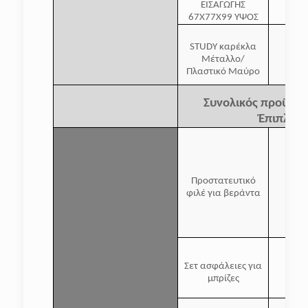
ΕΙΣΑΓΩΓΗΣ
67X77X99 ΥΨΟΣ
STUDY καρέκλα
Μέταλλο/
Πλαστικό Μαύρο
Συνολικός προϋπο
Έπιπλα
Προστατευτικό
φιλέ για βεράντα
Σετ ασφάλειες για
μπρίζες