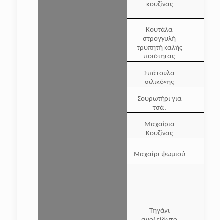
κουζίνας
Κουτάλα
στρογγυλή
τρυπητή καλής
ποιότητας
Σπάτουλα
σιλικόνης
Σουρωτήρι για
τσάι
Μαχαίρια
Κουζίνας
Μαχαίρι ψωμιού
Τηγάνι
ανοξείδωτο