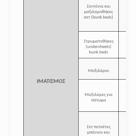
Σεντόνια και
μαξιλαροθήκες
1
σετ (bunk beds)
Στρωματοθήκες
(undersheets)
bunk beds
Μαξιλάρια
ΙΜΑΤΙΣΜΟΣ
Μαξιλάρες για
πάτωμα
Σετ πετσέτες
μπάνιου και
1