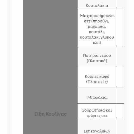
Κουταλάκια
Μαχαιροπήρουνα
σετ (πηρούνι,
μαχαίρια,
1
κουτάλι,
κουταλακι γλυκου
κλπ)
Ποτήρια νερού
2
(Πλαστικά)
Κούπες καφέ
2
(Πλαστικές)
Μπολάκια
Σουρωτήρια και
Είδη Κουζίνας
τρίφτες σετ
Σετ εργαλείων