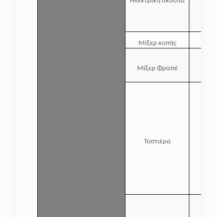
Ηλεκτρική σκούπα
Μίξερ κοπής
Μίξερ Φραπέ
Τοστιέρα