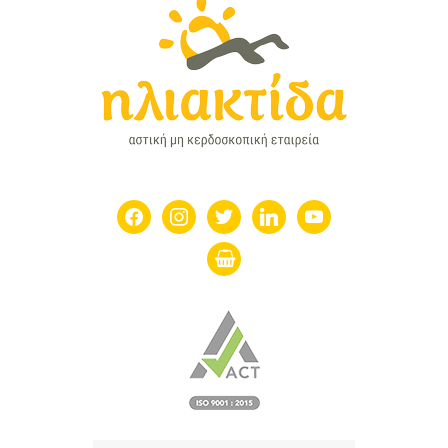
facebook
instagram
twitter
linkedin
youtube
shopping-
basket