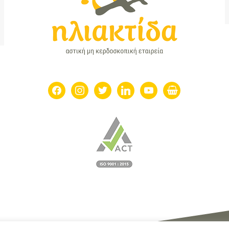
facebook
instagram
twitter
linkedin
youtube
shopping-
basket