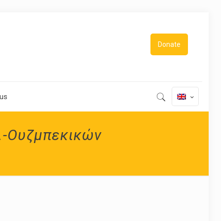
Donate
 us
.-Ουζμπεκικών