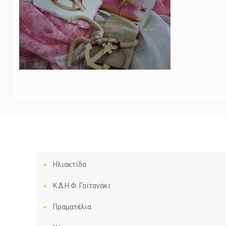
Ηλιακτίδα
Κ.Δ.Η.Φ. Γαϊτανάκι
Πραματέλια