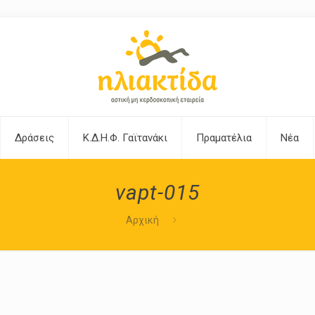
Δράσεις
Κ.Δ.Η.Φ. Γαϊτανάκι
Πραματέλια
Νέα
vapt-015
Αρχική