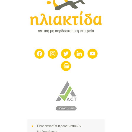
facebook
instagram
twitter
linkedin
youtube
shopping-
basket
Προστασία προσωπικών
δεδομένων