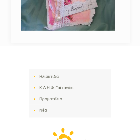
Ηλιακτίδα
Κ.Δ.Η.Φ. Γαϊτανάκι
Πραματέλια
Νέα