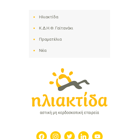
Ηλιακτίδα
Κ.Δ.Η.Φ. Γαϊτανάκι
Πραματέλια
Νέα
facebook
instagram
twitter
linkedin
youtube