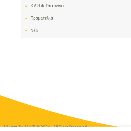
Κ.Δ.Η.Φ. Γαϊτανάκι
Πραματέλια
Νέα
Ηλιακτίδα ΑΜΚΕ © 2024 - All Right Reserved