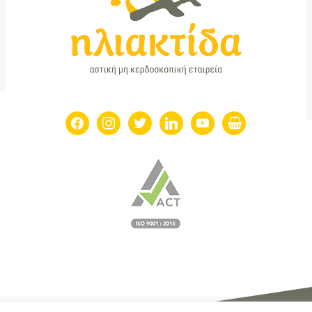
facebook
instagram
twitter
linkedin
youtube
shopping-
basket