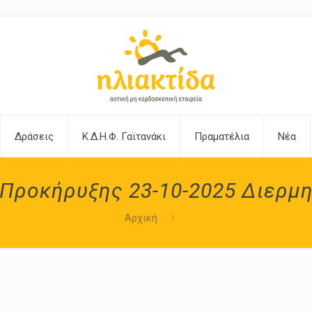
Δράσεις
Κ.Δ.Η.Φ. Γαϊτανάκι
Πραματέλια
Νέα
Προκήρυξης 23-10-2025 Διερμ
Αρχική