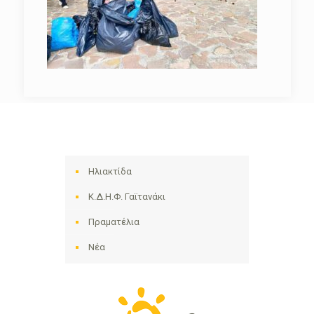
Ηλιακτίδα
Κ.Δ.Η.Φ. Γαϊτανάκι
Πραματέλια
Νέα