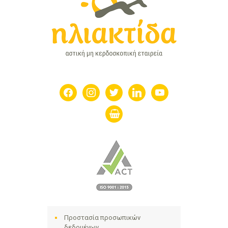
facebook
instagram
twitter
linkedin
youtube
shopping-
basket
Προστασία προσωπικών
δεδομένων