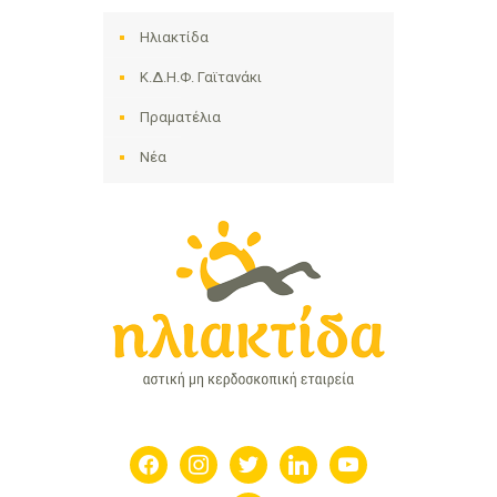
Ηλιακτίδα
Κ.Δ.Η.Φ. Γαϊτανάκι
Πραματέλια
Νέα
facebook
instagram
twitter
linkedin
youtube