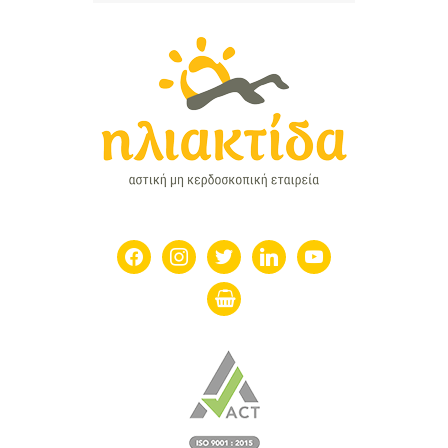
facebook
instagram
twitter
linkedin
youtube
shopping-
basket