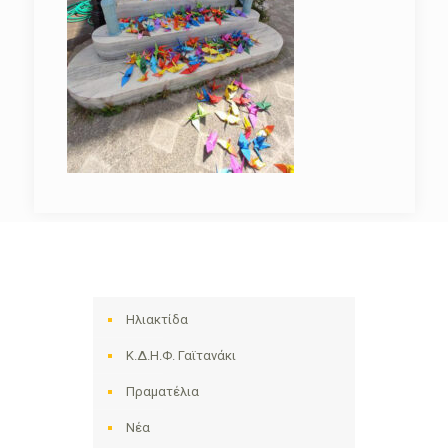
Ηλιακτίδα
Κ.Δ.Η.Φ. Γαϊτανάκι
Πραματέλια
Νέα