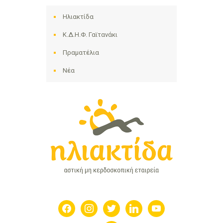
Ηλιακτίδα
Κ.Δ.Η.Φ. Γαϊτανάκι
Πραματέλια
Νέα
facebook
instagram
twitter
linkedin
youtube