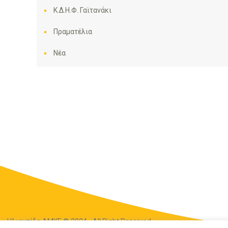
Κ.Δ.Η.Φ. Γαϊτανάκι
Πραματέλια
Νέα
Ηλιακτίδα ΑΜΚΕ © 2024 - All Right Reserved