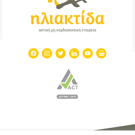
facebook
instagram
twitter
linkedin
youtube
shopping-
basket