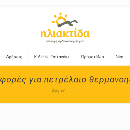
Δράσεις
Κ.Δ.Η.Φ. Γαϊτανάκι
Πραματέλια
Νέα
σφορές για πετρέλαιο θερμανσης
Αρχική