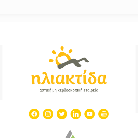
facebook
instagram
twitter
linkedin
youtube
shopping-
basket