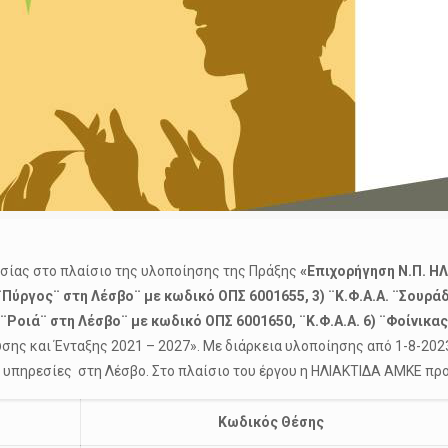
ασίας στο πλαίσιο της υλοποίησης της Πράξης
«Επιχορήγηση Ν.Π. ΗΛ
¨Πύργος¨ στη Λέσβο¨ με κωδικό ΟΠΣ 6001655, 3) ¨Κ.Φ.Α.Α. ¨Σουράδ
 ¨Ροιά¨ στη Λέσβο¨ με κωδικό ΟΠΣ 6001650, ¨Κ.Φ.Α.Α. 6) ¨Φοίνικ
ς και Ένταξης 2021 – 2027». Με διάρκεια υλοποίησης από 1-8-2023 
 υπηρεσίες στη Λέσβο. Στο πλαίσιο του έργου η ΗΛΙΑΚΤΙΔΑ ΑΜΚΕ προ
Κωδικός Θέσης