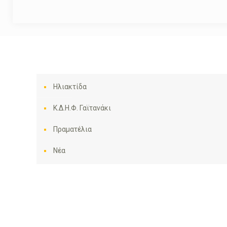
Ηλιακτίδα
Κ.Δ.Η.Φ. Γαϊτανάκι
Πραματέλια
Νέα