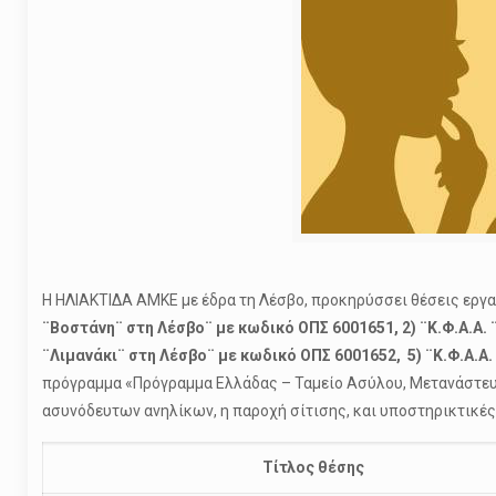
Η ΗΛΙΑΚΤΙΔΑ ΑΜΚΕ με έδρα τη Λέσβο, προκηρύσσει θέσεις εργ
¨Βοστάνη¨ στη Λέσβο¨ με κωδικό ΟΠΣ 6001651, 2) ¨Κ.Φ.Α.Α. 
¨Λιμανάκι¨ στη Λέσβο¨ με κωδικό ΟΠΣ 6001652, 5) ¨Κ.Φ.Α.Α.
πρόγραμμα «Πρόγραμμα Ελλάδας – Ταμείο Ασύλου, Μετανάστευση
ασυνόδευτων ανηλίκων, η παροχή σίτισης, και υποστηρικτικές
Τίτλος θέσης