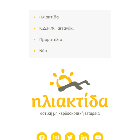
Ηλιακτίδα
Κ.Δ.Η.Φ. Γαϊτανάκι
Πραματέλια
Νέα
facebook
instagram
twitter
linkedin
youtube