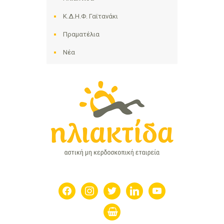
Κ.Δ.Η.Φ. Γαϊτανάκι
Πραματέλια
Νέα
facebook
instagram
twitter
linkedin
youtube
shopping-
basket