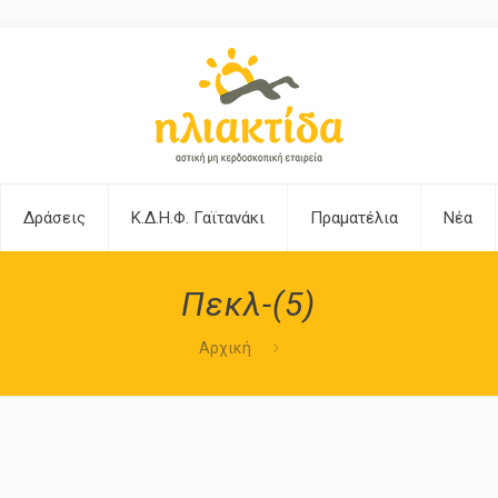
Δράσεις
Κ.Δ.Η.Φ. Γαϊτανάκι
Πραματέλια
Νέα
Πεκλ-(5)
Αρχική