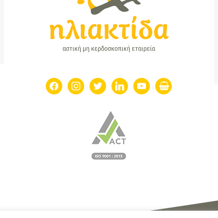
facebook
instagram
twitter
linkedin
youtube
shopping-
basket