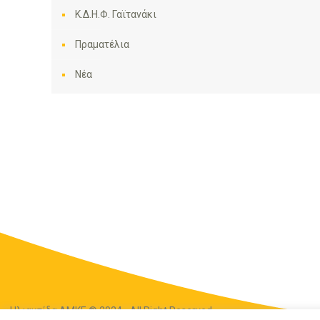
Κ.Δ.Η.Φ. Γαϊτανάκι
Πραματέλια
Νέα
Ηλιακτίδα ΑΜΚΕ © 2024 - All Right Reserved