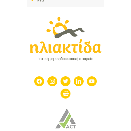
Νέα
facebook
instagram
twitter
linkedin
youtube
shopping-
basket