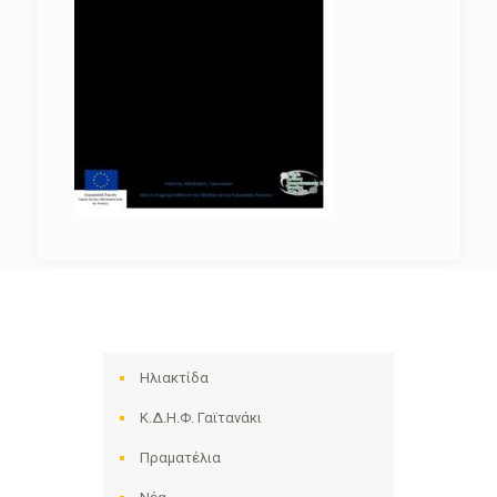
Ηλιακτίδα
Κ.Δ.Η.Φ. Γαϊτανάκι
Πραματέλια