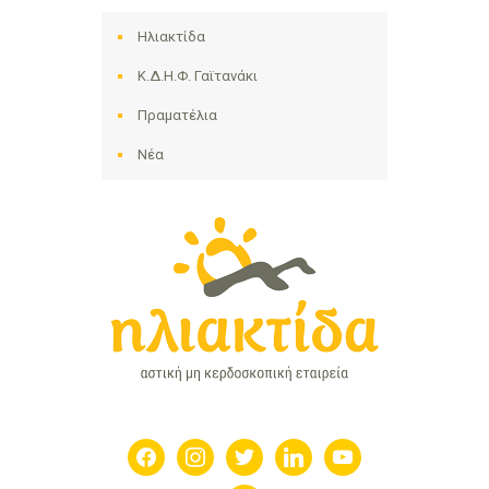
Ηλιακτίδα
Κ.Δ.Η.Φ. Γαϊτανάκι
Πραματέλια
Νέα
facebook
instagram
twitter
linkedin
youtube