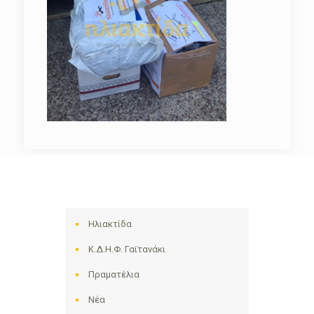
Ηλιακτίδα
Κ.Δ.Η.Φ. Γαϊτανάκι
Πραματέλια
Νέα