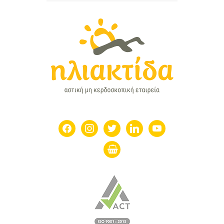
facebook
instagram
twitter
linkedin
youtube
shopping-
basket