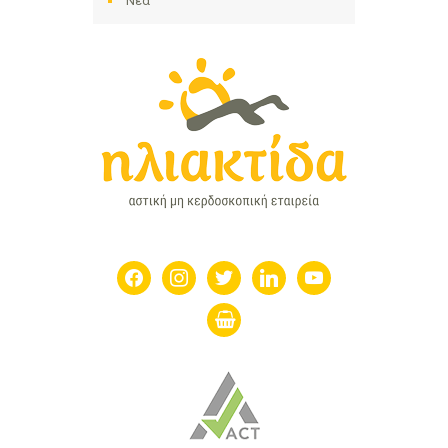
Νέα
facebook
instagram
twitter
linkedin
youtube
shopping-
basket