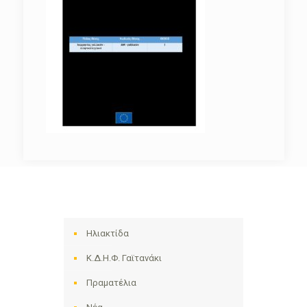
Ηλιακτίδα
Κ.Δ.Η.Φ. Γαϊτανάκι
Πραματέλια