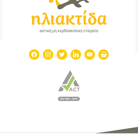
facebook
instagram
twitter
linkedin
youtube
shopping-
basket