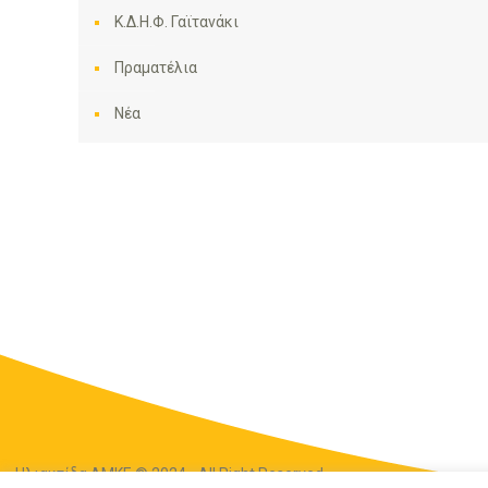
Κ.Δ.Η.Φ. Γαϊτανάκι
Πραματέλια
Νέα
Ηλιακτίδα ΑΜΚΕ © 2024 - All Right Reserved