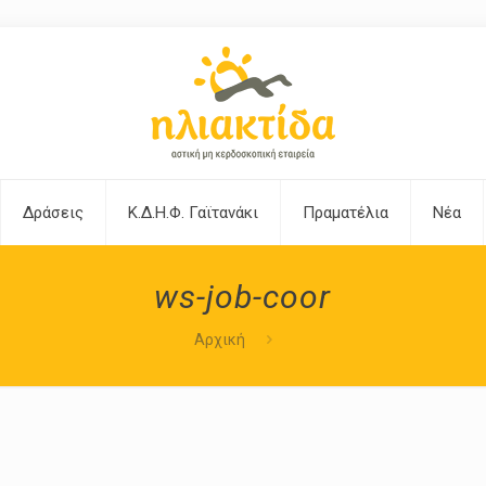
Δράσεις
Κ.Δ.Η.Φ. Γαϊτανάκι
Πραματέλια
Νέα
ws-job-coor
Αρχική