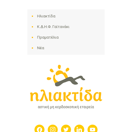
Ηλιακτίδα
Κ.Δ.Η.Φ. Γαϊτανάκι
Πραματέλια
Νέα
facebook
instagram
twitter
linkedin
youtube