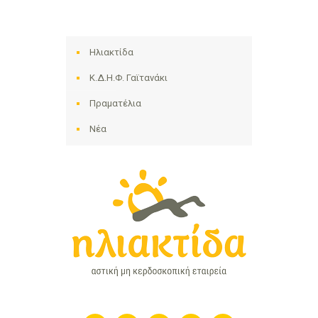
Ηλιακτίδα
Κ.Δ.Η.Φ. Γαϊτανάκι
Πραματέλια
Νέα