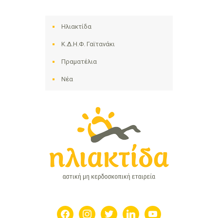
Ηλιακτίδα
Κ.Δ.Η.Φ. Γαϊτανάκι
Πραματέλια
Νέα
facebook
instagram
twitter
linkedin
youtube