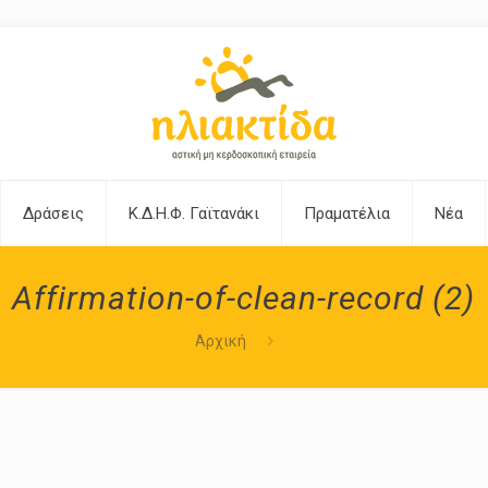
Δράσεις
Κ.Δ.Η.Φ. Γαϊτανάκι
Πραματέλια
Νέα
Affirmation-of-clean-record (2)
Αρχική