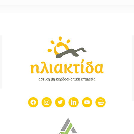
facebook
instagram
twitter
linkedin
youtube
shopping-
basket