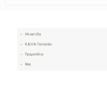
Ηλιακτίδα
Κ.Δ.Η.Φ. Γαϊτανάκι
Πραματέλια
Νέα