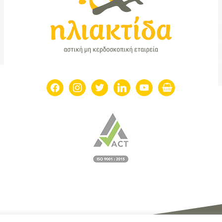
facebook
instagram
twitter
linkedin
youtube
shopping-
basket