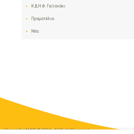
Κ.Δ.Η.Φ. Γαϊτανάκι
Πραματέλια
Νέα
Ηλιακτίδα ΑΜΚΕ © 2024 - All Right Reserved