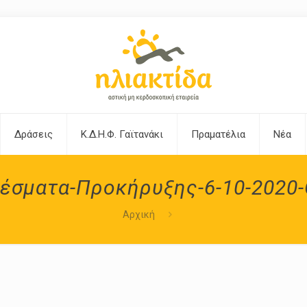
Δράσεις
Κ.Δ.Η.Φ. Γαϊτανάκι
Πραματέλια
Νέα
έσματα-Προκήρυξης-6-10-2020-
Αρχική