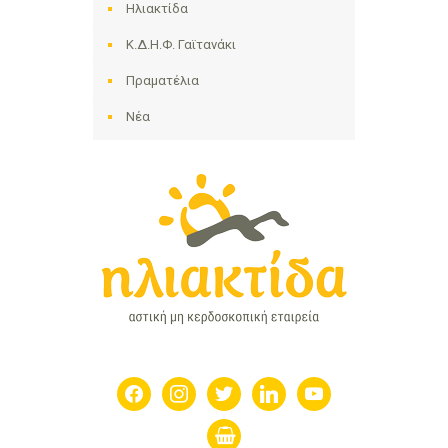
Ηλιακτίδα
Κ.Δ.Η.Φ. Γαϊτανάκι
Πραματέλια
Νέα
facebook
instagram
twitter
linkedin
youtube
shopping-
basket