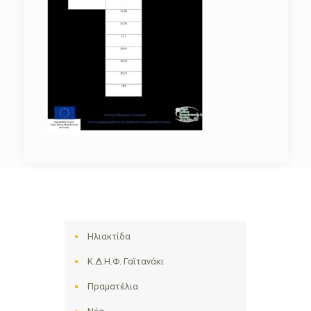
Ηλιακτίδα
Κ.Δ.Η.Φ. Γαϊτανάκι
Πραματέλια