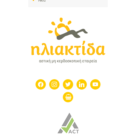
Νέα
facebook
instagram
twitter
linkedin
youtube
shopping-
basket