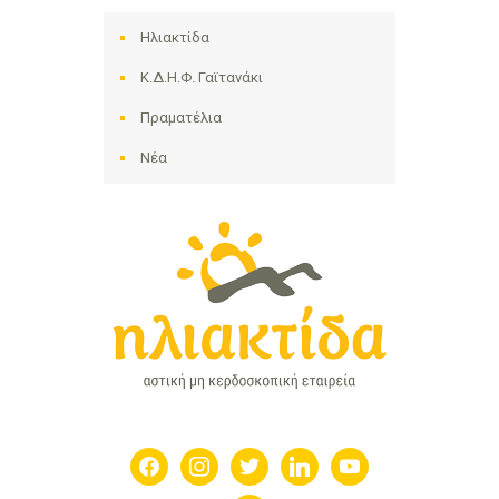
Ηλιακτίδα
Κ.Δ.Η.Φ. Γαϊτανάκι
Πραματέλια
Νέα
facebook
instagram
twitter
linkedin
youtube