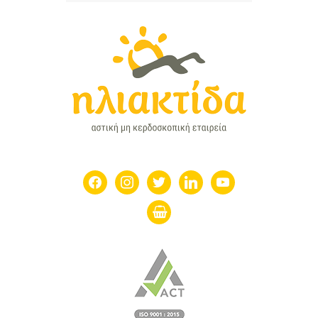
facebook
instagram
twitter
linkedin
youtube
shopping-
basket