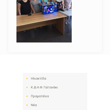
Ηλιακτίδα
Κ.Δ.Η.Φ. Γαϊτανάκι
Πραματέλια
Νέα