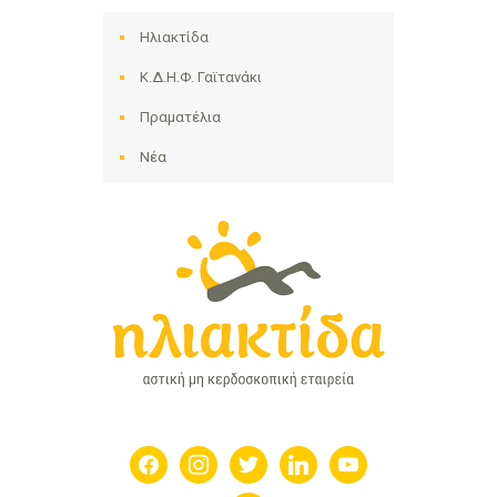
Ηλιακτίδα
Κ.Δ.Η.Φ. Γαϊτανάκι
Πραματέλια
Νέα
facebook
instagram
twitter
linkedin
youtube