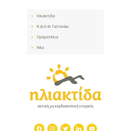
Ηλιακτίδα
Κ.Δ.Η.Φ. Γαϊτανάκι
Πραματέλια
Νέα
facebook
instagram
twitter
linkedin
youtube