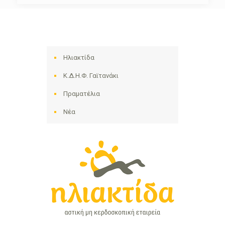
Ηλιακτίδα
Κ.Δ.Η.Φ. Γαϊτανάκι
Πραματέλια
Νέα